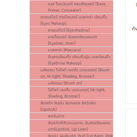
เบส ไพรม์เมอร์ คอนซีลเลอร์ (Base,
Primer, Concealer)
อายแชโดว์ อายไลเนอร์ มาสคาร่า เขียนคิ้ว
(Eyes Makeup)
กั
อายแชโดว์ (Eyeshadow)
อายไลเนอร์ ดินสอเขียนขอบตา
(Eyeliner, Inner)
มาสคาร่า (Mascara)
ดินสอเขียนคิ้ว เขียนคิ้วฝุ่น เจลเขียนคิ้ว
(Eyebrow Makeup)
บลัชออน ไฮไลท์ เฉดดิ้ง บรอนเซอร์ (Blush
on, Hi-light, Shading, Bronzer)
บลัชออน (Blush on)
ไฮไลท์ เฉดดิ้ง บรอนเซอร์ (Hi-light,
Shading, Bronzer)
ลิปสติก ลิปมัน ลิปกลอส ลิควิดลิป
(Lipstick)
สครับปาก
ลิปสติกสีสันแบบแท่ง, ดินสอเขียนขอบ
ปาก(Lipstick, Lip Liner)
ลิปมัน, พิงค์เมจิก, ทินท์ (Lip Balm, Pink