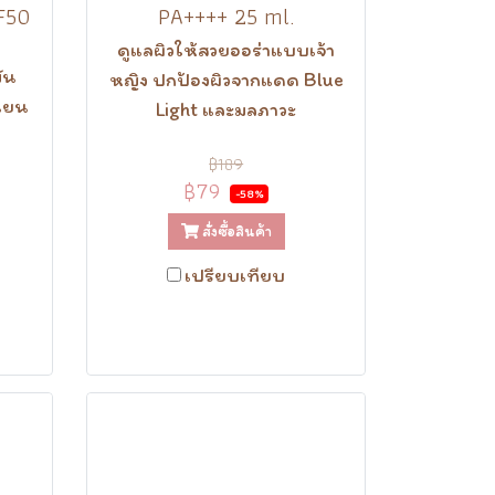
F50
PA++++ 25 ml.
ดูแลผิวให้สวยออร่าแบบเจ้า
ัน
หญิง ปกป้องผิวจากแดด Blue
นียน
Light และมลภาวะ
฿189
฿79
-58%
สั่งซื้อสินค้า
เปรียบเทียบ