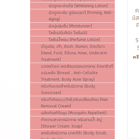
ผิวดูกระจ่างใส (Whitening Lotion)
ค
ผิวดูกระชับ ดูอ่อนเยาว์ (Firming, Anti-
มิ
Aging)
P
ผิวนุ่มชุ่มชื่น (Moisturizer)
โลชั่นปรับสีผิว โลชั่นบีบี
S
โลชั่นน้ำหอม (Perfume Lotion)
บำรุงมือ, เท้า, หัวเข่า, ข้อศอก, รักแร้ขาว
(Hand, Foot, Elbow, Knee, Underarm
คร
Treatment)
นวดหน้าอก ลดเลือนรอยแตกลาย รักษาสิวที่
แผ่นหลัง (Breast , Anti-Cellulite
Treatment, Body Acne Spray)
ครีมกันแดดสำหรับผิวกาย (Body
Sunscreen)
ครีมกำจัดขน,แว๊กซ์,ครีมเปลี่ยนสีขน (Hair
Removal Cream)
ผลิตภัณฑ์กันยุง (Mosquito Repellent)
ทำความสะอาดผิวกาย ครีมอาบน้ำ สบู่
(Shower Cream, Soap)
สครับขัดผิวกาย มาสก์ตัว (Body Scrub,