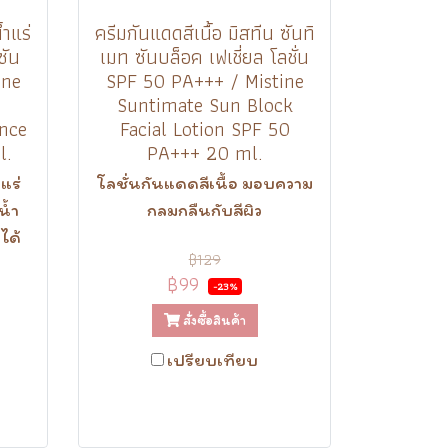
ำแร่
ครีมกันแดดสีเนื้อ มิสทีน ซันทิ
ซัน
เมท ซันบล็อค เฟเชี่ยล โลชั่น
ine
SPF 50 PA+++ / Mistine
Suntimate Sun Block
ence
Facial Lotion SPF 50
l.
PA+++ 20 ml.
แร่
โลชั่นกันแดดสีเนื้อ มอบความ
น้ำ
กลมกลืนกับสีผิว
ได้
฿129
฿99
-23%
สั่งซื้อสินค้า
เปรียบเทียบ