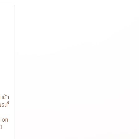
นฝ้า
พรเท็
+
tion
0