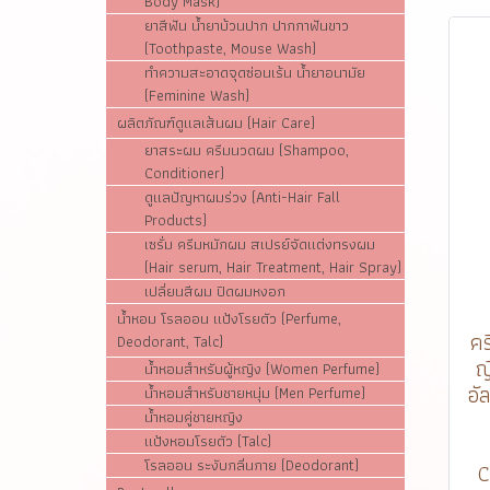
Body Mask)
ยาสีฟัน น้ำยาบ้วนปาก ปากกาฟันขาว
(Toothpaste, Mouse Wash)
ทำความสะอาดจุดซ่อนเร้น น้ำยาอนามัย
(Feminine Wash)
ผลิตภัณฑ์ดูแลเส้นผม (Hair Care)
ยาสระผม ครีมนวดผม (Shampoo,
Conditioner)
ดูแลปัญหาผมร่วง (Anti-Hair Fall
Products)
เซรั่ม ครีมหมักผม สเปรย์จัดแต่งทรงผม
(Hair serum, Hair Treatment, Hair Spray)
เปลี่ยนสีผม ปิดผมหงอก
น้ำหอม โรลออน แป้งโรยตัว (Perfume,
คร
Deodorant, Talc)
ญ
น้ำหอมสำหรับผู้หญิง (Women Perfume)
อั
น้ำหอมสำหรับชายหนุ่ม (Men Perfume)
น้ำหอมคู่ชายหญิง
แป้งหอมโรยตัว (Talc)
โรลออน ระงับกลิ่นกาย (Deodorant)
C