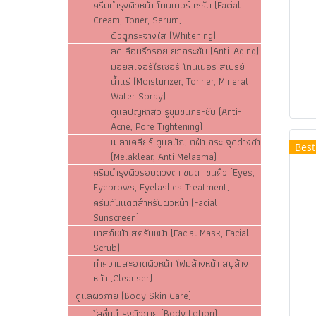
ครีมบำรุงผิวหน้า โทนเนอร์ เซรั่ม (Facial
Cream, Toner, Serum)
ผิวดูกระจ่างใส (Whitening)
ลดเลือนริ้วรอย ยกกระชับ (Anti-Aging)
มอยส์เจอร์ไรเซอร์ โทนเนอร์ สเปรย์
น้ำแร่ (Moisturizer, Tonner, Mineral
Water Spray)
ดูแลปัญหาสิว รูขุมขนกระชับ (Anti-
Acne, Pore Tightening)
เมลาเคลียร์ ดูแลปัญหาฝ้า กระ จุดด่างดำ
Best
(Melaklear, Anti Melasma)
ครีมบำรุงผิวรอบดวงตา ขนตา ขนคิ้ว (Eyes,
Eyebrows, Eyelashes Treatment)
ครีมกันแดดสำหรับผิวหน้า (Facial
Sunscreen)
มาสก์หน้า สครับหน้า (Facial Mask, Facial
Scrub)
ทำความสะอาดผิวหน้า โฟมล้างหน้า สบู่ล้าง
หน้า (Cleanser)
ดูแลผิวกาย (Body Skin Care)
โลชั่นบำรุงผิวกาย (Body Lotion)