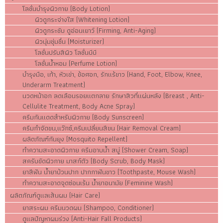
โลชั่นบำรุงผิวกาย (Body Lotion)
ผิวดูกระจ่างใส (Whitening Lotion)
ผิวดูกระชับ ดูอ่อนเยาว์ (Firming, Anti-Aging)
ผิวนุ่มชุ่มชื่น (Moisturizer)
โลชั่นปรับสีผิว โลชั่นบีบี
โลชั่นน้ำหอม (Perfume Lotion)
บำรุงมือ, เท้า, หัวเข่า, ข้อศอก, รักแร้ขาว (Hand, Foot, Elbow, Knee,
Underarm Treatment)
นวดหน้าอก ลดเลือนรอยแตกลาย รักษาสิวที่แผ่นหลัง (Breast , Anti-
Cellulite Treatment, Body Acne Spray)
ครีมกันแดดสำหรับผิวกาย (Body Sunscreen)
ครีมกำจัดขน,แว๊กซ์,ครีมเปลี่ยนสีขน (Hair Removal Cream)
ผลิตภัณฑ์กันยุง (Mosquito Repellent)
ทำความสะอาดผิวกาย ครีมอาบน้ำ สบู่ (Shower Cream, Soap)
สครับขัดผิวกาย มาสก์ตัว (Body Scrub, Body Mask)
ยาสีฟัน น้ำยาบ้วนปาก ปากกาฟันขาว (Toothpaste, Mouse Wash)
ทำความสะอาดจุดซ่อนเร้น น้ำยาอนามัย (Feminine Wash)
ผลิตภัณฑ์ดูแลเส้นผม (Hair Care)
ยาสระผม ครีมนวดผม (Shampoo, Conditioner)
ดูแลปัญหาผมร่วง (Anti-Hair Fall Products)