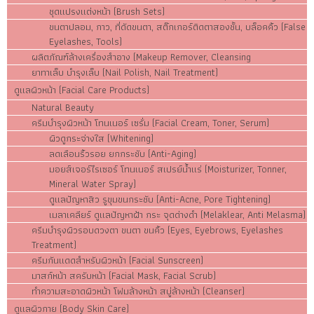
ชุดแปรงแต่งหน้า (Brush Sets)
ขนตาปลอม, กาว, ที่ดัดขนตา, สติ๊กเกอร์ติดตาสองชั้น, บล็อคคิ้ว (False
Eyelashes, Tools)
ผลิตภัณฑ์ล้างเครื่องสำอาง (Makeup Remover, Cleansing
ยาทาเล็บ บำรุงเล็บ (Nail Polish, Nail Treatment)
ดูแลผิวหน้า (Facial Care Products)
Natural Beauty
ครีมบำรุงผิวหน้า โทนเนอร์ เซรั่ม (Facial Cream, Toner, Serum)
ผิวดูกระจ่างใส (Whitening)
ลดเลือนริ้วรอย ยกกระชับ (Anti-Aging)
มอยส์เจอร์ไรเซอร์ โทนเนอร์ สเปรย์น้ำแร่ (Moisturizer, Tonner,
Mineral Water Spray)
ดูแลปัญหาสิว รูขุมขนกระชับ (Anti-Acne, Pore Tightening)
เมลาเคลียร์ ดูแลปัญหาฝ้า กระ จุดด่างดำ (Melaklear, Anti Melasma)
ครีมบำรุงผิวรอบดวงตา ขนตา ขนคิ้ว (Eyes, Eyebrows, Eyelashes
Treatment)
ครีมกันแดดสำหรับผิวหน้า (Facial Sunscreen)
มาสก์หน้า สครับหน้า (Facial Mask, Facial Scrub)
ทำความสะอาดผิวหน้า โฟมล้างหน้า สบู่ล้างหน้า (Cleanser)
ดูแลผิวกาย (Body Skin Care)