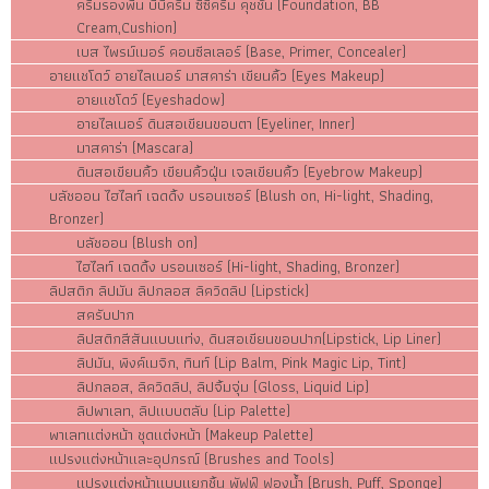
ครีมรองพื้น บีบีครีม ซีซีครีม คุชชั่น (Foundation, BB
Cream,Cushion)
เบส ไพรม์เมอร์ คอนซีลเลอร์ (Base, Primer, Concealer)
อายแชโดว์ อายไลเนอร์ มาสคาร่า เขียนคิ้ว (Eyes Makeup)
อายแชโดว์ (Eyeshadow)
อายไลเนอร์ ดินสอเขียนขอบตา (Eyeliner, Inner)
มาสคาร่า (Mascara)
ดินสอเขียนคิ้ว เขียนคิ้วฝุ่น เจลเขียนคิ้ว (Eyebrow Makeup)
บลัชออน ไฮไลท์ เฉดดิ้ง บรอนเซอร์ (Blush on, Hi-light, Shading,
Bronzer)
บลัชออน (Blush on)
ไฮไลท์ เฉดดิ้ง บรอนเซอร์ (Hi-light, Shading, Bronzer)
ลิปสติก ลิปมัน ลิปกลอส ลิควิดลิป (Lipstick)
สครับปาก
ลิปสติกสีสันแบบแท่ง, ดินสอเขียนขอบปาก(Lipstick, Lip Liner)
ลิปมัน, พิงค์เมจิก, ทินท์ (Lip Balm, Pink Magic Lip, Tint)
ลิปกลอส, ลิควิดลิป, ลิปจิ้มจุ่ม (Gloss, Liquid Lip)
ลิปพาเลท, ลิปแบบตลับ (Lip Palette)
พาเลทแต่งหน้า ชุดแต่งหน้า (Makeup Palette)
แปรงแต่งหน้าและอุปกรณ์ (Brushes and Tools)
แปรงแต่งหน้าแบบแยกชิ้น พัฟฟ์ ฟองน้ำ (Brush, Puff, Sponge)