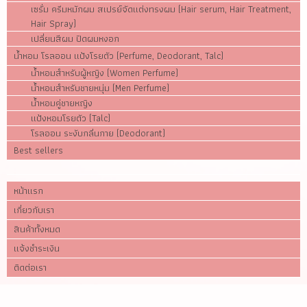
เซรั่ม ครีมหมักผม สเปรย์จัดแต่งทรงผม (Hair serum, Hair Treatment,
Hair Spray)
เปลี่ยนสีผม ปิดผมหงอก
น้ำหอม โรลออน แป้งโรยตัว (Perfume, Deodorant, Talc)
น้ำหอมสำหรับผู้หญิง (Women Perfume)
น้ำหอมสำหรับชายหนุ่ม (Men Perfume)
น้ำหอมคู่ชายหญิง
แป้งหอมโรยตัว (Talc)
โรลออน ระงับกลิ่นกาย (Deodorant)
Best sellers
หน้าแรก
เกี่ยวกับเรา
สินค้าทั้งหมด
แจ้งชำระเงิน
ติดต่อเรา