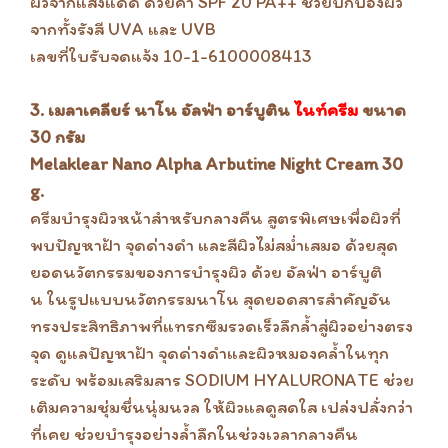
ผิวจากแสงแดด ด้วยค่า SPF 20 PA++ ช่วยปกป้องผิว
จากทั้งรังสี UVA และ UVB
เลขที่ใบรับจดแจ้ง 10-1-6100008413
3. เมลาเคลียร์ นาโน อัลฟ่า อาร์บูติน
ไนท์ครีม
ขนาด
30 กรัม
Melaklear Nano Alpha Arbutine Night Cream 30
g.
ครีมบำรุงผิวหน้าสำหรับกลางคืน สูตรพิเศษเพื่อผิวที่
พบปัญหาฝ้า จุดด่างดำ และสีผิวไม่สม่ำเสมอ ด้วยสุด
ยอดนวัตกรรมของการบำรุงผิว ด้วย อัลฟ่า อาร์บูติ
น ในรูปแบบนวัตกรรมนาโน สุดยอดสารสำคัญอัน
ทรงประสิทธิภาพที่แทรกซึมรวดเร็วลึกล้ำสู่ผิวอย่างตรง
จุด ดูแลปัญหาฝ้า จุดด่างดำและผิวหมองคล้ำในทุก
ระดับ พร้อมเสริมสาร SODIUM HYALURONATE ช่วย
เติมความชุ่มชื่นนุ่มนวล ให้ผิวแลดูสดใส เปล่งปลั่งกว่า
ที่เคย ช่วยบำรุงอย่างล้ำลึกในช่วงเวลากลางคืน