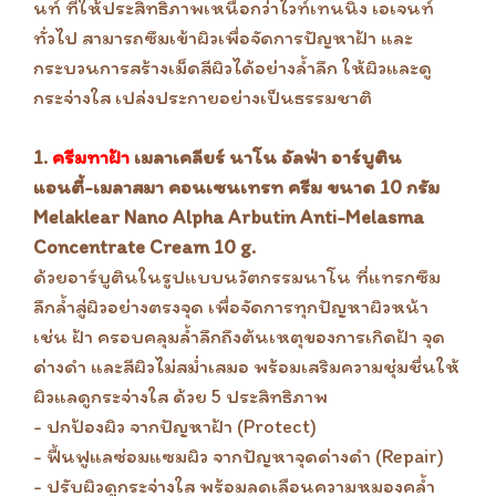
นท์ ที่ให้ประสิทธิภาพเหนือกว่าไวท์เทนนิ่ง เอเจนท์
ทั่วไป สามารถซึมเข้าผิวเพื่อจัดการปัญหาฝ้า และ
กระบวนการสร้างเม็ดสีผิวได้อย่างล้ำลึก ให้ผิวและดู
กระจ่างใส เปล่งประกายอย่างเป็นธรรมชาติ
1.
ครีมทาฝ้า
เมลาเคลียร์ นาโน อัลฟ่า อาร์บูติน
แอนตี้-เมลาสมา คอนเซนเทรท ครีม ขนาด 10 กรัม
Melaklear Nano Alpha Arbutin Anti-Melasma
Concentrate Cream 10 g.
ด้วยอาร์บูตินในรูปแบบนวัตกรรมนาโน ที่แทรกซึม
ลึกล้ำสู่ผิวอย่างตรงจุด เพื่อจัดการทุกปัญหาผิวหน้า
เช่น ฝ้า ครอบคลุมล้ำลึกถึงต้นเหตุของการเกิดฝ้า จุด
ด่างดำ และสีผิวไม่สม่ำเสมอ พร้อมเสริมความชุ่มชื่นให้
ผิวแลดูกระจ่างใส ด้วย 5 ประสิทธิภาพ
- ปกป้องผิว จากปัญหาฝ้า (Protect)
- ฟื้นฟูแลซ่อมแซมผิว จากปัญหาจุดด่างดำ (Repair)
- ปรับผิวดูกระจ่างใส พร้อมลดเลือนความหมองคล้ำ