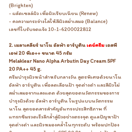
(Brighten)
- ผลัดเซลล์ผิว เพื่อผิวเรียบเนียน (Renew)
- คงความกระจ่างใสให้สีผิวสม่ำเสมอ (Balance)
เลขที่ใบรับจดแจ้ง 10-1-6200022812
2. เมลาเคลียร์ นาโน อัลฟ่า อาร์บูติน
เดย์ครีม
เอสพี
เอฟ 20 พีเอ++ ขนาด 45 กรัม
Melaklear Nano Alpha Arbutin Day Cream SPF
20 PA++ 45 g.
ครีมบำรุงผิวหน้าสำหรับกลางวัน สูตรพิเศษด้วยนาโน
อัลฟ่า อาร์บูติน เพื่อลดเลือนฝ้า จุดด่างดำ และสีผิวไม่
สม่ำเสมอจากแสงแดด ด้วยสุดยอดนวัตกรรมของการ
บำรุงผิวด้วย อัลฟ่า อาร์บูติน ในรูปแบบนวัตกรรม
นาโน สุดยอดสารสำคัญอันทรงประสิทธิภาพ ที่
แทรกซึมรวดเร็วลึกล้ำสู่ผิวอย่างตรงจุด ดูแลปัญหาฝ้า
จุดด่างดำ และผิวหมองคล้ำในทุกระดับ พร้อมปกป้อง