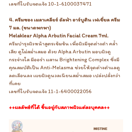
เลขที่ใบรับจดแจ้ง 10-1-6100037471
4. ครีมซอง เมลาเคลียร์ อัลฟ่า อาร์บูติน เฟเชี่ยล ครีม
7 มล. (ขนาดพกพา)
Melaklear Alpha Arbutin Facial Cream 7ml.
ครีมบำรุงผิวหน้าสูตรเข้มข้น เพื่อผิวมีจุดด่างดำ คล้ำ
เสีย ดูไม่สม่ำเสมอ ด้วย Alpha Arbutin มอบผิวดู
กระจ่างใส มีออร่า ผสาน Brightening Complex ซึ่งมี
คุณสมบัติเป็น Anti-Melasma ช่วยให้จุดด่างดำแลดู
ลดเลือนลง เผยผิวดูนวลเนียนสม่ำเสมอ เปล่งปลั่งกว่า
ที่เคย
เลขที่ใบรับจดแจ้ง 11-1-6400022056
++ผลลัพธ์ที่ได้ ขึ้นอยู่กับสภาพผิวแต่ละบุคคล++