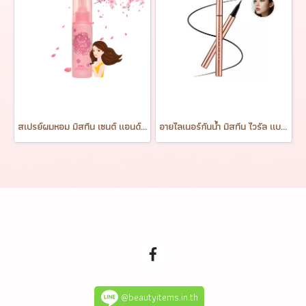
สเปรย์ผมหอม มิสทีน เซนต์ แอนด์ ไชน์ แฮร์ สเปรย์ Mistine Scent & Shine Hair Spray 100 ml.
อายไลเนอร์กันน้ำ มิสทีน ไวรัล แบล็ค Mistine Viral Black Eyeliner 1g.
@beautyitems.in.th