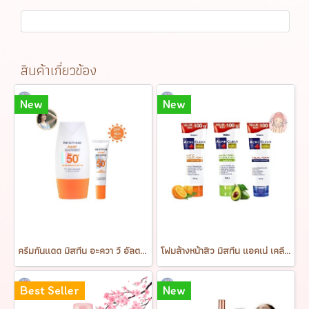
สินค้าเกี่ยวข้อง
New
New
ครีมกันแดด มิสทีน อะควา วี อัลตร้า ไลท์แอนด์ไบร์ท ซันสกรีน เอสพีเอฟ50+ พีเอ++++ MISTINE AQUA V ULTRA LIGHT&BRIGHT SUNSCREEN SPF50+ PA++++
โฟมล้างหน้าสิว มิสทีน แอคเน่ เคลียร์ หลอดใหญ่ 100 กรัม Mistine Acne Clear Facial Foam 100 g.
Best Seller
New