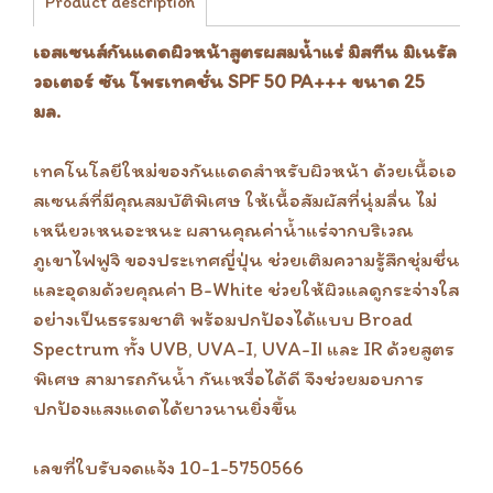
Product description
เอสเซนส์กันแดดผิวหน้าสูตรผสมน้ำแร่ มิสทีน มิเนรัล
วอเตอร์ ซัน โพรเทคชั่น SPF 50 PA+++ ขนาด 25
มล.
เทคโนโลยีใหม่ของกันแดดสำหรับผิวหน้า ด้วยเนื้อเอ
สเซนส์ที่มีคุณสมบัติพิเศษ ให้เนื้อสัมผัสที่นุ่มลื่น ไม่
เหนียวเหนอะหนะ ผสานคุณค่าน้ำแร่จากบริเวณ
ภูเขาไฟฟูจิ ของประเทศญี่ปุ่น ช่วยเติมความรู้สึกชุ่มชื่น
และอุดมด้วยคุณค่า B-White ช่วยให้ผิวแลดูกระจ่างใส
อย่างเป็นธรรมชาติ พร้อมปกป้องได้แบบ Broad
Spectrum ทั้ง UVB, UVA-I, UVA-II และ IR ด้วยสูตร
พิเศษ สามารถกันน้ำ กันเหงื่อได้ดี จึงช่วยมอบการ
ปกป้องแสงแดดได้ยาวนานยิ่งขึ้น
เลขที่ใบรับจดแจ้ง 10-1-5750566