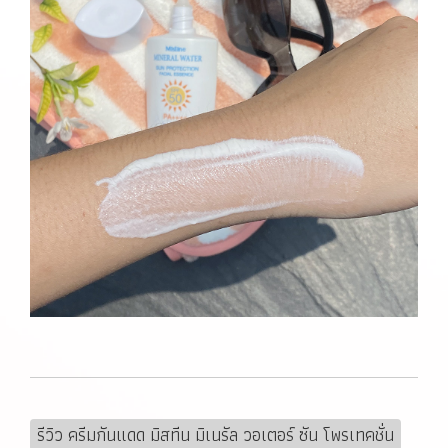
รีวิว ครีมกันแดด มิสทีน มิเนรัล วอเตอร์ ซัน โพรเทคชั่น