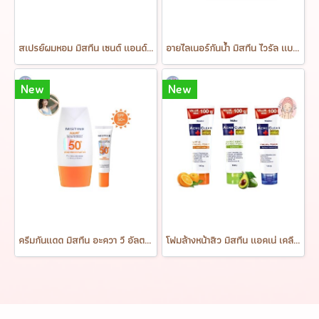
สเปรย์ผมหอม มิสทีน เซนต์ แอนด์ ไชน์ แฮร์ สเปรย์ Mistine Scent & Shine Hair Spray 100 ml.
อายไลเนอร์กันน้ำ มิสทีน ไวรัล แบล็ค Mistine Viral Black Eyeliner 1g.
New
New
ครีมกันแดด มิสทีน อะควา วี อัลตร้า ไลท์แอนด์ไบร์ท ซันสกรีน เอสพีเอฟ50+ พีเอ++++ MISTINE AQUA V ULTRA LIGHT&BRIGHT SUNSCREEN SPF50+ PA++++
โฟมล้างหน้าสิว มิสทีน แอคเน่ เคลียร์ หลอดใหญ่ 100 กรัม Mistine Acne Clear Facial Foam 100 g.