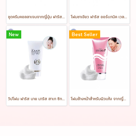
ชุดครีมคอลลาเจนจากญี่ปุ่น ฟาริส ซุปเปอร์ คอลลาเจน 3ดี คอลลาเจน ซีรี่ส์ Faris Super Kollagen 3D Collagen Series
โฟมชาเขียว ฟาริส ออร์แกนิค เวลล์ เคลนซิ่ง วอช Faris Organic Veil Cleansing Wash 120 g.
New
Best Seller
วิปโฟม ฟาริส บาย นาริส สาเก ซิกเนเจอร์ ไบรท์เทนนิ่ง ขนาด 80 กรัม Faris by Naris Zake Signature Brightening Whip Foam 80 g.
โฟมล้างหน้าสำหรับผิวแห้ง จากญี่ปุ่น ฟาริส ไฮดร้า พลัส มอยส์เจอร์ไรซิ่ง เคลนซิ่ง โฟม Faris Hydra Plus Moisturizing Cleansing Foam 100 g.