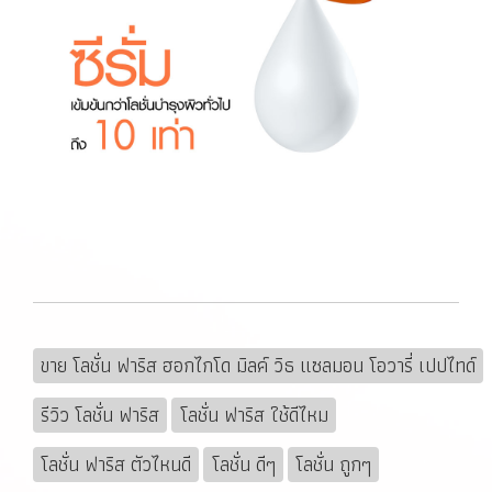
ขาย โลชั่น ฟาริส ฮอกไกโด มิลค์ วิธ แซลมอน โอวารี่ เปปไทด์
รีวิว โลชั่น ฟาริส
โลชั่น ฟาริส ใช้ดีไหม
โลชั่น ฟาริส ตัวไหนดี
โลชั่น ดีๆ
โลชั่น ถูกๆ