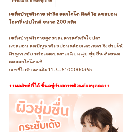
Product description
เซรั่มบำรุงผิวกาย ฟาริส ฮอกไกโด มิลค์ วิธ แซลมอน
โอวารี่ เปปไทด์ ขนาด 200 กรัม
เซรั่มบำรุงผิวกายสูตรผสมสารสกัดรังไข่ปลา
แซลมอน ลดปัญหาผิวหย่อนคล้อยและเหลว จึงช่วยให้
ผิวดูกระชับ พร้อมมอบความเนียนนุ่ม ชุ่มชื่น ด้วยนม
สดฮอกไกโดแท้
เลขที่ใบรับจดแจ้ง 11-4-6100000365
++ผลลัพธ์ที่ได้ ขึ้นอยู่กับสภาพผิวแต่ละบุคคล++