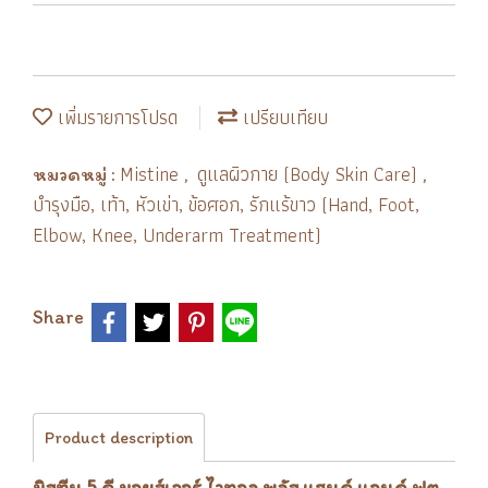
เพิ่มรายการโปรด
เปรียบเทียบ
Mistine
ดูแลผิวกาย (Body Skin Care)
หมวดหมู่ :
,
,
บำรุงมือ, เท้า, หัวเข่า, ข้อศอก, รักแร้ขาว (Hand, Foot,
Elbow, Knee, Underarm Treatment)
Share
Product description
มิสทีน 5 ดี มอยส์เจอร์ ไวทอล พลัส แฮนด์ แอนด์ ฟุต