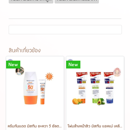
สินค้าเกี่ยวข้อง
New
New
ครีมกันแดด มิสทีน อะควา วี อัลตร้า ไลท์แอนด์ไบร์ท ซันสกรีน เอสพีเอฟ50+ พีเอ++++ MISTINE AQUA V ULTRA LIGHT&BRIGHT SUNSCREEN SPF50+ PA++++
โฟมล้างหน้าสิว มิสทีน แอคเน่ เคลียร์ หลอดใหญ่ 100 กรัม Mistine Acne Clear Facial Foam 100 g.