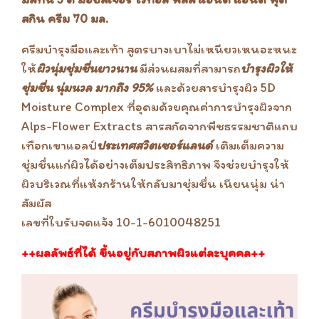
สกิน ครีม 70 มล.
ครีมบำรุงมือและเท้า สูตรบางเบาไม่เหนียวเหนอะหนะ
ให้
ผิวนุ่มชุ่มชื่นยาวนาน
มีส่วนผสมที่สามารถ
บำรุงผิวให้
ชุ่มชื่น นุ่มนวล มากถึง 95%
และด้วยสารบำรุงผิว 5D
Moisture Complex ที่อุดมด้วยคุณค่าการบำรุงผิวจาก
Alps-Flower Extracts สารสกัดจากพืชธรรมชาติแถบ
เทือกเขาแอลป์
ประเทศสวิตเซอร์แลนด์
เติมเต็มความ
ชุ่มชื่นแก่ผิวได้อย่างเต็มประสิทธิภาพ จึงช่วยบำรุงให้
ผิวบริเวณที่แห้งกร้านให้กลับมาชุ่มชื่น เนียนนุ่ม น่า
สัมผัส
เลขที่ใบรับจดแจ้ง 10-1-6010048251
++ผลลัพธ์ที่ได้ ขึ้นอยู่กับสภาพผิวแต่ละบุคคล++