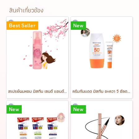
สินค้าเกี่ยวข้อง
Best Seller
New
สเปรย์ผมหอม มิสทีน เซนต์ แอนด์ ไชน์ แฮร์ สเปรย์ Mistine Scent & Shine Hair Spray 100 ml.
ครีมกันแดด มิสทีน อะควา วี อัลตร้า ไลท์แอนด์ไบร์ท ซันสกรีน เอสพีเอฟ50+ พีเอ++++ MISTINE AQUA V ULTRA LIGHT&BRIGHT SUNSCREEN SPF50+ PA++++
New
New