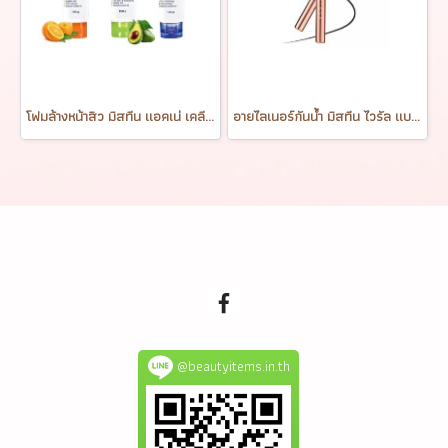
โฟมล้างหน้าสิว มิสทีน แอคเน่ เคลียร์ หลอดใหญ่ 100 กรัม Mistine Acne Clear Facial Foam 100 g.
อายไลเนอร์กันน้ำ มิสทีน ไวรัล แบล็ค Mistine Viral Black Eyeliner 1g.
@beautyitems.in.th