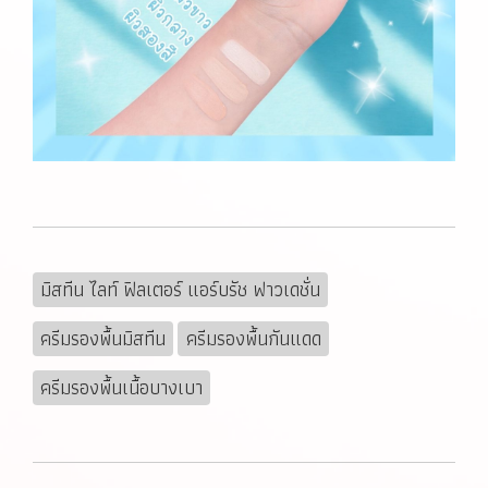
มิสทีน ไลท์ ฟิลเตอร์ แอร์บรัช ฟาวเดชั่น
ครีมรองพื้นมิสทีน
ครีมรองพื้นกันแดด
ครีมรองพื้นเนื้อบางเบา