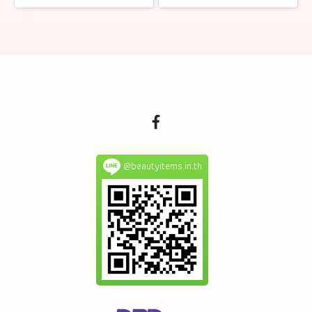
@beautyitems.in.th