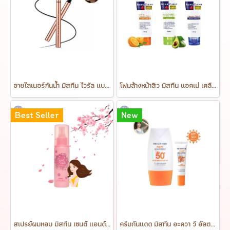
อายไลเนอร์กันน้ำ มิสทีน ไวรัล แบล็ค Mistine Viral Black Eyeliner 1g.
โฟมล้างหน้าสิว มิสทีน แอคเน่ เคลียร์ หลอดใหญ่ 100 กรัม Mistine Acne Clear Facial Foam 100 g.
Best Seller
New
สเปรย์ผมหอม มิสทีน เซนต์ แอนด์ ไชน์ แฮร์ สเปรย์ Mistine Scent & Shine Hair Spray 100 ml.
ครีมกันแดด มิสทีน อะควา วี อัลตร้า ไลท์แอนด์ไบร์ท ซันสกรีน เอสพีเอฟ50+ พีเอ++++ MISTINE AQUA V ULTRA LIGHT&BRIGHT SUNSCREEN SPF50+ PA++++