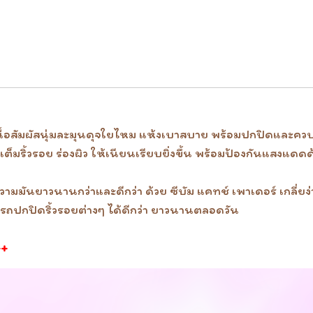
ให้เนื้อสัมผัสนุ่มละมุนดุจใยไหม แห้งเบาสบาย พร้อมปกปิดและค
เต็มริ้วรอย ร่องผิว ให้เนียนเรียบยิ่งขึ้น พร้อมป้องกันแสงแด
มมันยาวนานกว่าและดีกว่า ด้วย ซีบัม แคทช์ เพาเดอร์ เกลี่ยง
มารถปกปิดริ้วรอยต่างๆ ได้ดีกว่า ยาวนานตลอดวัน
++