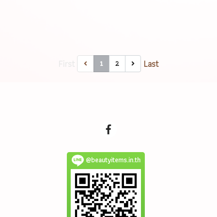
First
Last
2
1
@beautyitems.in.th