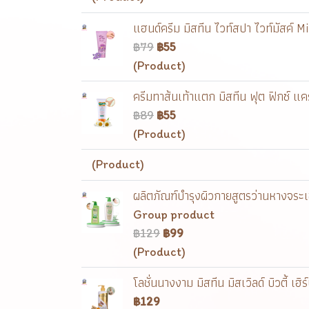
แฮนด์ครีม มิสทีน ไวท์สปา ไวท์มัสค
฿79
฿55
(Product)
ครีมทาส้นเท้าแตก มิสทีน ฟุต ฟิกซ์ 
฿89
฿55
(Product)
(Product)
ผลิตภัณฑ์บำรุงผิวกายสูตรว่านหางจระเข้
Group product
฿129
฿99
(Product)
โลชั่นนางงาม มิสทีน มิสเวิลด์ บิวตี้
฿129