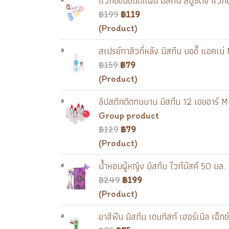
แว๊กซ์ขนชนิดแผ่น มิสทีน สมูธติ้ง แว
฿199
฿119
(Product)
สเปรย์ทาสิวที่หลัง มิสทีน บอดี้ แอค
฿159
฿79
(Product)
ลิปสติกติดทนนาน มิสทีน 12 เอชอาร์ 
Group product
฿129
฿79
(Product)
น้ำหอมผู้หญิง มิสทีน ไวท์มัสค์ 50 
฿249
฿199
(Product)
ยาสีฟัน มิสทีน เดนทิสท์ เฮอร์เบิล เ