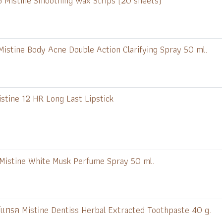
๊กซ์ Mistine Smoothing Wax Strips (20 sheets)
เน่ Mistine Body Acne Double Action Clarifying Spray 50 ml.
Mistine 12 HR Long Last Lipstick
มล. Mistine White Musk Perfume Spray 50 ml.
อ็กซ์แทรค Mistine Dentiss Herbal Extracted Toothpaste 40 g.