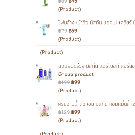
฿89
฿75
(Product)
โฟมล้างหน้าสิว มิสทีน แอคเน่ เคลียร
฿79
฿59
(Product)
(Product)
แชมพูผมร่วง มิสทีน แฮร์เบสท์ แฮร์ล
Group product
฿199
฿99
(Product)
ครีมอาบน้ำตัวหอม มิสทีน หอมหมื่นลี
฿129
฿99
(Product)
(Product)