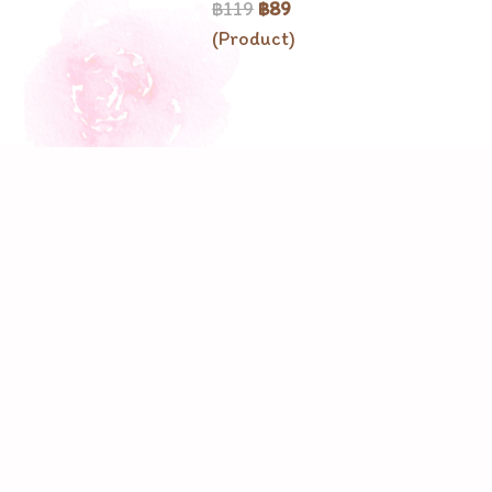
฿119
฿89
(Product)