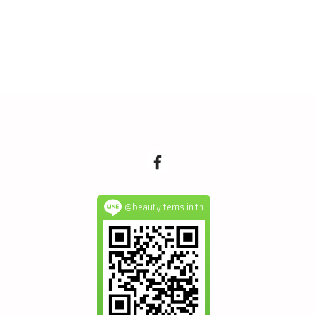
@beautyitems.in.th