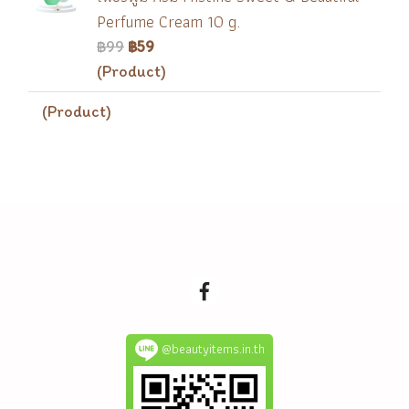
Perfume Cream 10 g.
฿99
฿59
(Product)
(Product)
@beautyitems.in.th