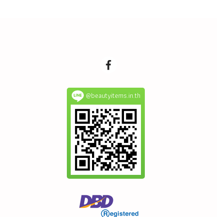
@beautyitems.in.th