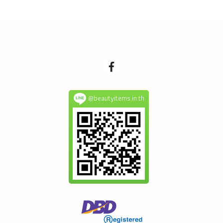
@beautyitems.in.th