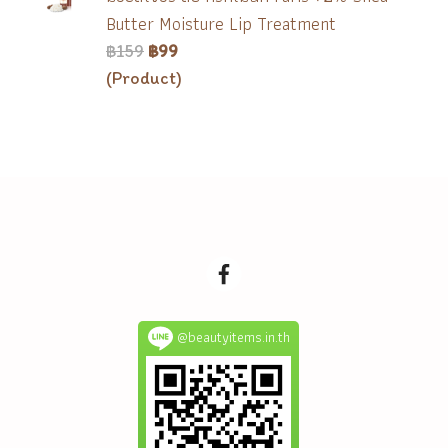
Butter Moisture Lip Treatment
฿159
฿99
(Product)
@beautyitems.in.th