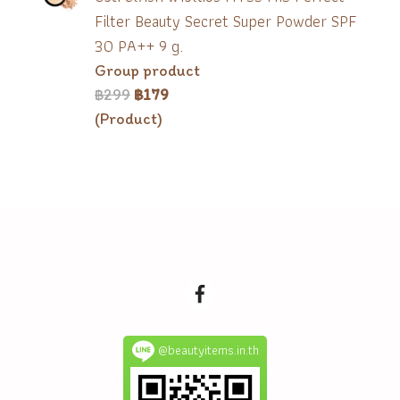
Filter Beauty Secret Super Powder SPF
30 PA++ 9 g.
Group product
฿299
฿179
(Product)
@beautyitems.in.th